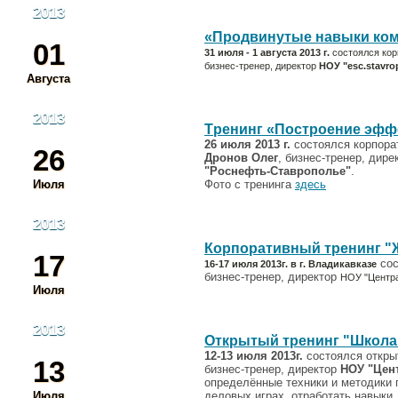
2013
«Продвинутые навыки ко
01
31 июля - 1 августа 2013 г.
состоялся кор
бизнес-тренер, директор
НОУ "esc.stavrop
Августа
2013
Tренинг «Построение эфф
26 июля 2013 г.
состоялся корпора
26
Дронов Олег
, бизнес-тренер, дир
"Роснефть-Ставрополье"
.
Июля
Фото с тренинга
здесь
2013
Корпоративный тренинг "
17
сос
16-17 июля 2013г. в г. Владикавказе
бизнес-тренер, директор
НОУ "Центр
Июля
2013
Открытый тренинг "Школ
12-13 июля 2013г.
состоялся откры
13
бизнес-тренер, директор
НОУ "Цен
определённые техники и методики 
Июля
деловых играх, отработать навыки,