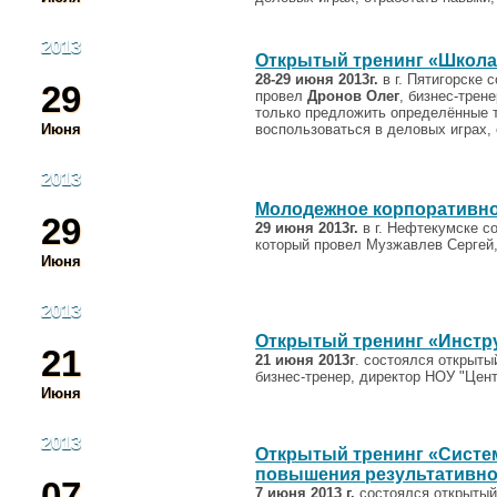
2013
Открытый тренинг «Школа 
28-29 июня 2013г.
в г. Пятигорске 
29
провел
Дронов Олег
, бизнес-трен
только предложить определённые т
Июня
воспользоваться в деловых играх, 
2013
Молодежное корпоративно
29
29 июня 2013г.
в г. Нефтекумске с
который провел Музжавлев Сергей,
Июня
2013
Открытый тренинг «Инстр
21
21 июня 2013г
. состоялся открыты
бизнес-тренер, директор НОУ "Цен
Июня
2013
Открытый тренинг «Систем
повышения результативно
07
7 июня 2013 г.
состоялся открытый