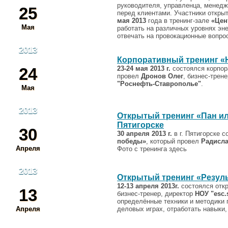
руководителя, управленца, менедже
25
перед клиентами. Участники откры
мая 2013
года в тренинг-зале
«Цен
Мая
работать на различных уровнях эн
отвечать на провокационные вопро
2013
Корпоративный тренинг 
24
23-24 мая 2013 г.
состоялся корпор
провел
Дронов Олег
, бизнес-трен
"Роснефть-Ставрополье"
.
Мая
2013
Открытый тренинг «Пан ил
Пятигорске
30
30 апреля 2013 г.
в г. Пятигорске 
победы»
, который провел
Радисла
Апреля
Фото с тренинга здесь
2013
Открытый тренинг «Резул
12-13 апреля 2013г.
состоялся отк
13
бизнес-тренер, директор
НОУ "esc.s
определённые техники и методики 
Апреля
деловых играх, отработать навыки,