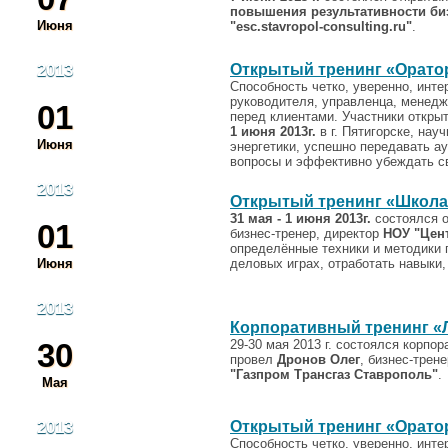
повышения результативности би
Июня
"esc.stavropol-consulting.ru"
.
2013
Открытый тренинг «Ораторс
Способность четко, уверенно, инте
руководителя, управленца, менедже
01
перед клиентами. Участники откры
1 июня 2013г.
в г. Пятигорске, нау
Июня
энергетики, успешно передавать а
вопросы и эффективно убеждать св
2013
Открытый тренинг «Школ
31 мая - 1 июня 2013г.
состоялся о
01
бизнес-тренер, директор
НОУ "Цен
определённые техники и методики 
Июня
деловых играх, отработать навыки,
2013
Корпоративный тренинг «
30
29-30 мая 2013 г. состоялся корпо
провел
Дронов Олег
, бизнес-трен
"Газпром Трансгаз Ставрополь"
.
Мая
2013
Открытый тренинг «Орато
Способность четко, уверенно, инте